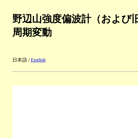
野辺山強度偏波計（および
周期変動
日本語 /
English