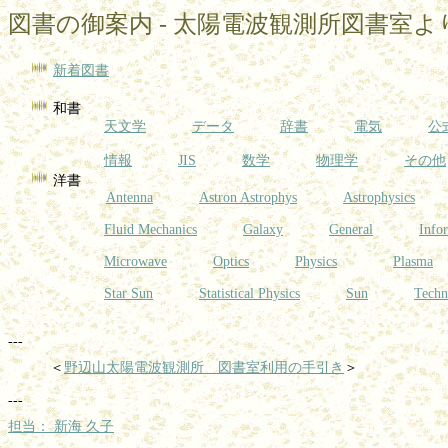
図書の御案内
-
太陽電波観測所図書室よ
新着図書
和書
天文学
データ
辞書
電気
公
情報
JIS
数学
物理学
その他
洋書
Antenna
Astron Astrophys
Astrophysics
Fluid Mechanics
Galaxy
General
Info
Microwave
Optics
Physics
Plasma
Star Sun
Statistical Physics
Sun
Techn
＜
野辺山太陽電波観測所 図書室利用の手引き
＞
担当：
新海
久子